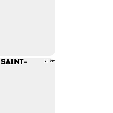
)
 SAINT-
8.3 km