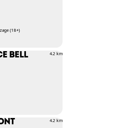
zage (18+)
E BELL
4.2 km
MONT
4.2 km