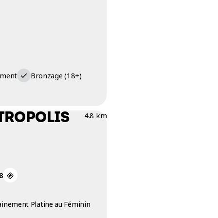
ement
Bronzage (18+)
NTROPOLIS
4.8 km
8
inement Platine au Féminin