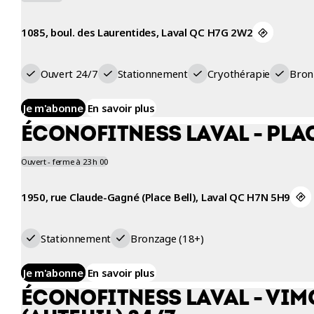
ENTRAINEMENT
1085, boul. des Laurentides, Laval QC H7G 2W2
Ouvert 24/7
Stationnement
Cryothérapie
Bron
Je m'abonne
En savoir plus
ÉCONOFITNESS LAVAL - PLAC
Ouvert - ferme à 23 h 00
1950, rue Claude-Gagné (Place Bell), Laval QC H7N 5H9
Stationnement
Bronzage (18+)
Je m'abonne
En savoir plus
ÉCONOFITNESS LAVAL - VI