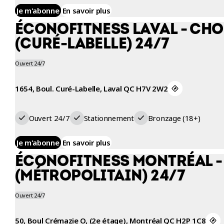
Je m'abonne
En savoir plus
ÉCONOFITNESS LAVAL - CH
(CURÉ-LABELLE) 24/7
Ouvert 24/7
1654, Boul. Curé-Labelle, Laval QC H7V 2W2
Ouvert 24/7
Stationnement
Bronzage (18+)
Je m'abonne
En savoir plus
ÉCONOFITNESS MONTRÉAL -
(MÉTROPOLITAIN) 24/7
Ouvert 24/7
50, Boul Crémazie O, (2e étage), Montréal QC H2P 1C8