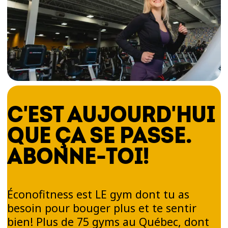
C'EST AUJOURD'HUI
QUE ÇA SE PASSE.
ABONNE-TOI!
Éconofitness est LE gym dont tu as
besoin pour bouger plus et te sentir
bien! Plus de 75 gyms au Québec, dont