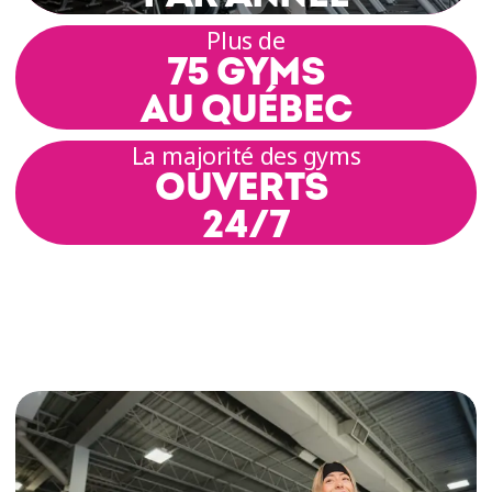
Plus de
75 GYMS
AU QUÉBEC
La majorité des gyms
OUVERTS
24/7