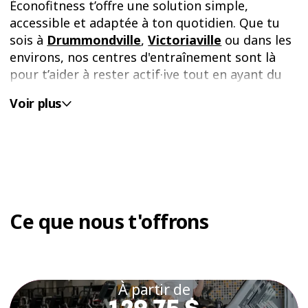
Éconofitness t’offre une solution simple,
accessible et adaptée à ton quotidien. Que tu
sois à
Drummondville
,
Victoriaville
ou dans les
environs, nos centres d'entraînement sont là
pour t’aider à rester actif·ive tout en ayant du
plaisir.
Voir plus
Chez Éconofitness, on s’est donné comme
mission de rendre l’activité physique accessible
à tout le monde. Nos gyms au Centre-du-
Québec sont ouverts à toutes et tous, peu
importe ton niveau ou ton expérience. Que tu
sois débutant·e, que tu reprennes ta routine
Ce que nous t'offrons
d'entraînement ou que tes bonnes habitudes
soient déjà bien établies, tu trouveras chez
nous un endroit où tu te sentiras bien.
À partir de
Grâce à nos options d’
abonnement
flexibles et