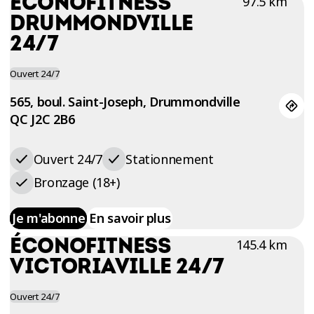
ÉCONOFITNESS
97.5 km
ESSAIS
DRUMMONDVILLE
ENTRAINEMENT
24/7
Ouvert 24/7
565, boul. Saint-Joseph, Drummondville
QC J2C 2B6
Ouvert 24/7
Stationnement
Bronzage (18+)
Je m'abonne
En savoir plus
ÉCONOFITNESS
145.4 km
VICTORIAVILLE 24/7
Ouvert 24/7