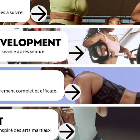
s à suivre!
EVELOPMENT
t, séance après séance.
nement complet et efficace.
T
nspiré des arts martiaux!