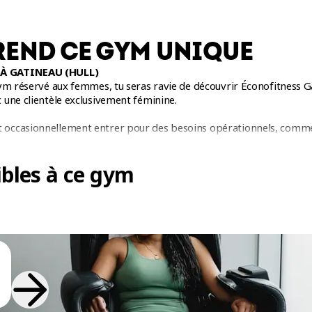
REND CE GYM UNIQUE
À GATINEAU (HULL)
ym réservé aux femmes, tu seras ravie de découvrir Éconofitness Ga
 une clientèle exclusivement féminine.
occasionnellement entrer pour des besoins opérationnels, comm
veillerons toujours à préserver un espace sécuritaire et accueillant
bles à ce gym
AVEC COACH À GATINEAU – ENTRAINEZ-VOUS AVEC LES MEILL
eilleurs cours en groupe avec coach à Gatineau? Découvre l’expéri
 (Hull) au féminin. Grâce à ton abonnement Extra, profite de cours
tout en ayant un maximum de plaisir, quel que soit ton niveau de 
incluent une variété d'entrainements adaptés à tous les niveau
de ne pas trouver l'entrainement dont tu as envie, avec près d'une 
 BODYATTACK, LesMills BODYBALANCE, LesMills STRENGTH DEVEL
e
ou expert
·e
, nos coachs sont là pour t'aider à atteindre tes objec