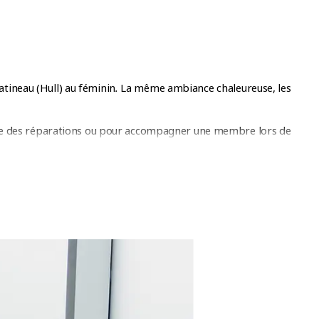
tineau (Hull) au féminin
.
La même ambiance chaleureuse, les
e des réparations ou pour accompagner une membre lors de
 pour toutes.
EURS INSTRUCTEURS
ence unique des cours en groupe avec coach au gym
 guidés par des coachs certifiés qui te motiveront à donner le
forme physique!
x, avec des programmes populaires comme LesMills BODYPUMP
dizaine de choix : LesMills PILATES, LesMills CORE, LesMills
OPMENT, LesMills TONE et LesMills BODYCOMBAT.
tifs dans une ambiance dynamique et conviviale!