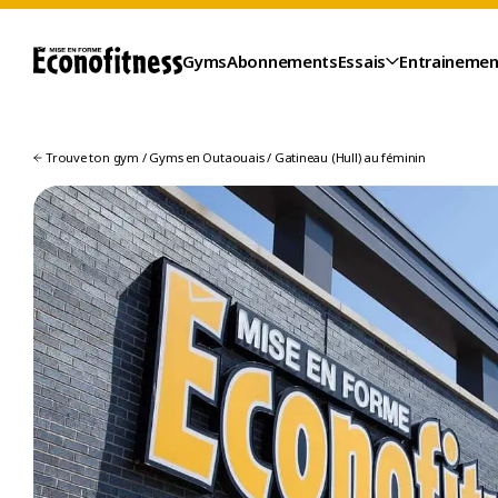
Gyms
Abonnements
Essais
Entrainemen
Trouve ton gym
/
Gyms en Outaouais
/
Gatineau (Hull) au féminin
ESSAIS