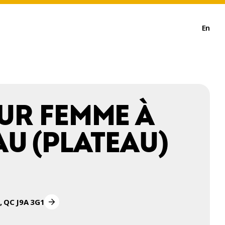
En
UR FEMME À
U (PLATEAU)
u, QC J9A 3G1