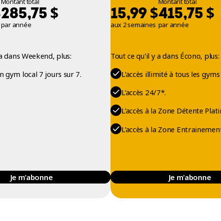
Montant total
Montant total
$
$
$
$
285,75
15,99
415,75
par année
aux 2 semaines
par année
y a dans Weekend, plus:
Tout ce qu'il y a dans Écono, plus:
on gym local 7 jours sur 7.
L'accès illimité à tous les gyms
L'accès 24/7*.
L'accès à la Zone Détente Plati
L'accès à la Zone Entrainement
Je m'abonne
Je m'abonne