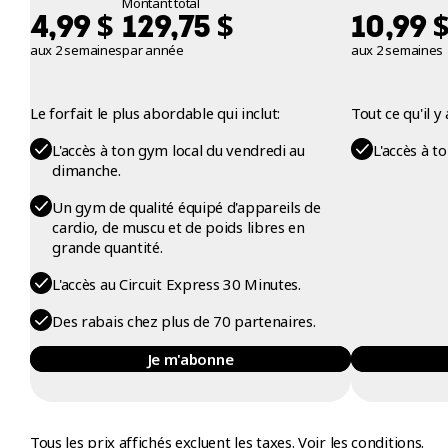
Montant total
$
$
4,99
129,75
10,99
aux 2 semaines
par année
aux 2 semaines
Le forfait le plus abordable qui inclut:
Tout ce qu'il 
L'accès à ton gym local du vendredi au
L'accès à t
dimanche.
Un gym de qualité équipé d'appareils de
cardio, de muscu et de poids libres en
grande quantité.
L'accès au Circuit Express 30 Minutes.
Des rabais chez plus de 70 partenaires.
Je m'abonne
Tous les prix affichés excluent les taxes.
Voir les conditions.