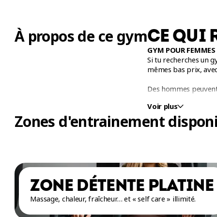
CE QUI 
À propos de ce gym
GYM POUR FEMMES 
Si tu recherches un g
mêmes bas prix, avec
Des hommes peuvent 
son inscription. Nous 
Voir plus
Zones d'entrainement disponi
COURS EN GROUPE 
À la recherche des m
Éconofitness Gatineau
meilleur de toi-même 
Nos cours en groupe 
et Zumba. Impossible 
ZONE DÉTENTE PLATINE
BODYSTEP, LesMills
Massage, chaleur, fraîcheur… et « self care » illimité.
Que tu sois débutant
·