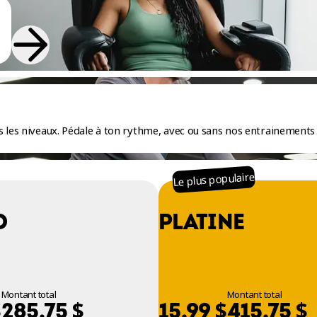
 les niveaux. Pédale à ton rythme, avec ou sans nos entrainements 
Le plus populaire
O
PLATINE
Montant total
Montant total
$
$
$
$
285,75
15,99
415,75