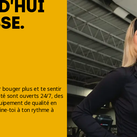
D'HUI
SE.
 bouger plus et te sentir
té sont ouverts 24/7, des
uipement de qualité en
ine-toi à ton rythme à