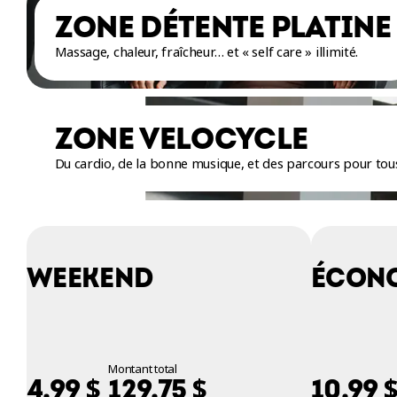
ZONE DÉTENTE PLATINE
Massage, chaleur, fraîcheur… et « self care » illimité.
ZONE VELOCYCLE
Du cardio, de la bonne musique, et des parcours pour tous
WEEKEND
ÉCON
Montant total
$
$
4,99
129,75
10,99