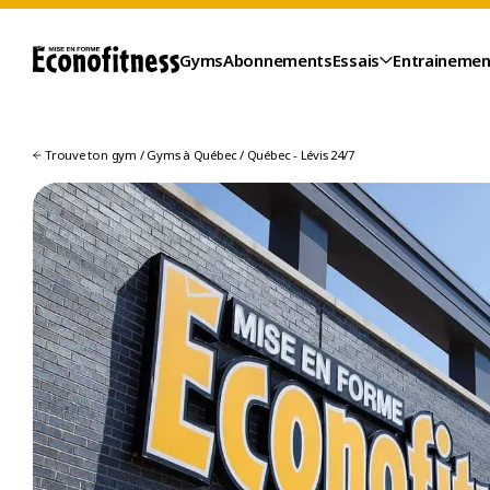
Gyms
Abonnements
Essais
Entrainemen
Trouve ton gym
/
Gyms à Québec
/
Québec - Lévis 24/7
ESSAIS