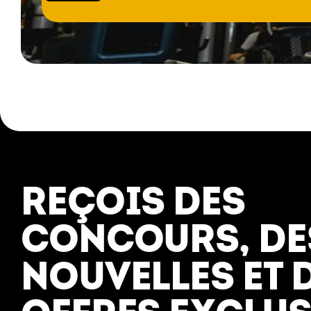
EXPLORER
À PROPOS
Gyms
Qui nous sommes
REÇOIS DES
Abonnements
Emplois
CONCOURS, DE
Essais
Nous joindre
Entrainement
NOUVELLES ET 