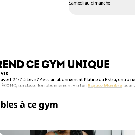
Samedi au dimanche
REND CE GYM UNIQUE
ÉVIS
vert 24/7 à Lévis? Avec un abonnement Platine ou Extra, entraine-
e ÉCONO, surclasse ton abonnement via ton
Espace Membre
pour a
bles à ce gym