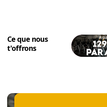
Ce que nous
À pa
129
t'offrons
PAR 