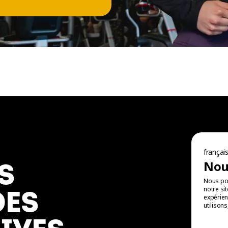
NOUS SUIVRE
Facebook
Instagram
françai
Nous
S
TikTok
Nous pou
YouTube
notre si
DES
expérien
LinkedIn
utilison