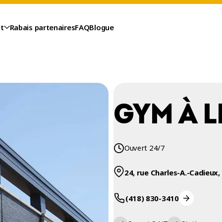
t
Rabais partenaires
FAQ
Blogue
GYM À L
Ouvert 24/7
24, rue Charles-A.-Cadieux,
(418) 830-3410