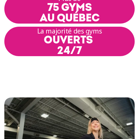
75 GYMS
AU QUÉBEC
La majorité des gyms
OUVERTS
24/7