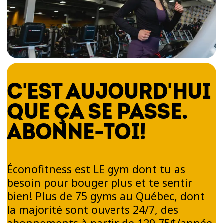
C'EST AUJOURD'HUI
QUE ÇA SE PASSE.
ABONNE-TOI!
Éconofitness est LE gym dont tu as
besoin pour bouger plus et te sentir
bien! Plus de 75 gyms au Québec, dont
la majorité sont ouverts 24/7, des
abonnements à partir de 129,75$/année,