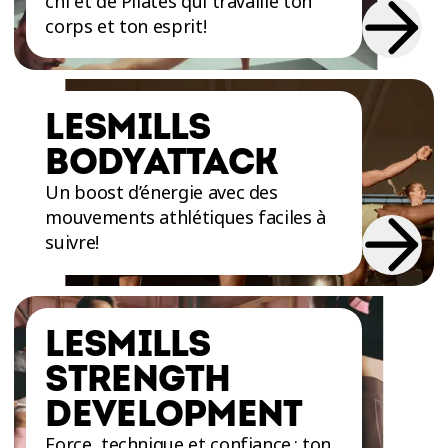
chi et de Pilates qui travaille ton
corps et ton esprit!
LESMILLS
BODYATTACK
Un boost d’énergie avec des
mouvements athlétiques faciles à
suivre!
LESMILLS
STRENGTH
DEVELOPMENT
Force, technique et confiance : ton