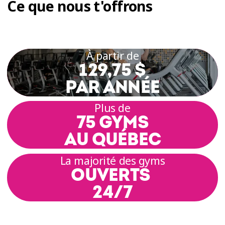
Ce que nous t'offrons
À partir de
129,75 $
PAR ANNÉE
Plus de
75 GYMS
AU QUÉBEC
La majorité des gyms
OUVERTS
24/7