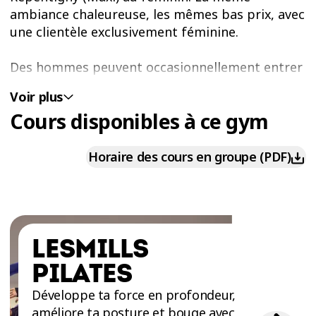
ambiance chaleureuse, les mêmes bas prix, avec
une clientèle exclusivement féminine.
Des hommes peuvent occasionnellement entrer
pour des besoins opérationnels, comme des
Voir plus
réparations ou pour accompagner une membre
Cours disponibles à ce gym
lors de son inscription. Nous veillerons toujours
à préserver un espace sécuritaire et accueillant
pour toutes.
Horaire des cours en groupe (PDF)
COURS EN GROUPE AVEC COACH À
REPENTIGNY – ENTRAINE-TOI AVEC LES
MEILLEURS INSTRUCTEURS
LESMILLS
À la recherche des meilleurs cours en groupe
avec coach à Repentigny? Découvre l’expérience
PILATES
unique des cours en groupe avec coach au gym
Développe ta force en profondeur,
Éconofitness Repentigny (Maxi) au féminin.
améliore ta posture et bouge avec
Grâce à l'abonnement Extra, profite de cours