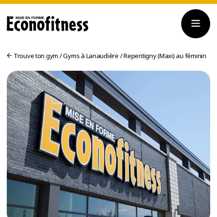
Trouve ton gym
/
Gyms à Lanaudière
/
Repentigny (Maxi) au féminin