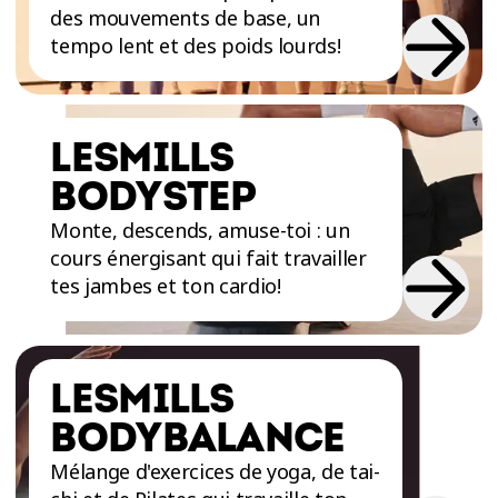
des mouvements de base, un
dans une ambiance dynamique et conviviale!
tempo lent et des poids lourds!
LESMILLS
BODYSTEP
Monte, descends, amuse-toi : un
cours énergisant qui fait travailler
tes jambes et ton cardio!
LESMILLS
BODYBALANCE
Mélange d'exercices de yoga, de tai-