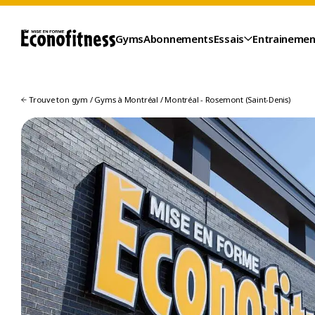
Gyms
Abonnements
Essais
Entrainemen
Trouve ton gym
/
Gyms à Montréal
/
Montréal - Rosemont (Saint-Denis)
ESSAIS