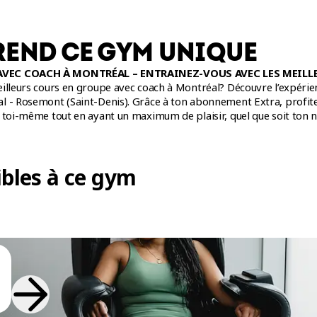
REND CE GYM UNIQUE
AVEC COACH À MONTRÉAL – ENTRAINEZ-VOUS AVEC LES MEILL
eilleurs cours en groupe avec coach à Montréal? Découvre l’expéri
 - Rosemont (Saint-Denis). Grâce à ton abonnement Extra, profite 
 toi-même tout en ayant un maximum de plaisir, quel que soit ton 
incluent une variété d'entrainements adaptés à tous les niveau
de ne pas trouver l'entrainement dont tu as envie, avec près d'une 
bles à ce gym
 BODYATTACK, LesMills BODYBALANCE, LesMills STRENGTH DEVEL
e
ou expert
·e
, nos coachs sont là pour t'aider à atteindre tes objec