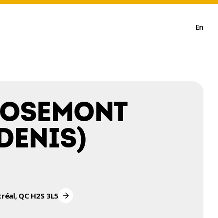
En
ROSEMONT
DENIS)
tréal, QC H2S 3L5