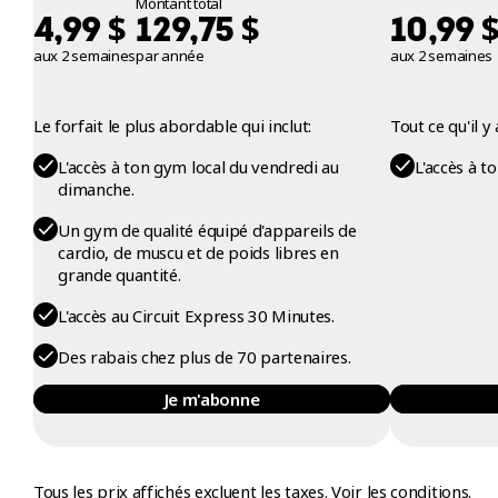
Montant total
$
$
4,99
129,75
10,99
aux 2 semaines
par année
aux 2 semaines
Le forfait le plus abordable qui inclut:
Tout ce qu'il 
L'accès à ton gym local du vendredi au
L'accès à t
dimanche.
Un gym de qualité équipé d'appareils de
cardio, de muscu et de poids libres en
grande quantité.
L'accès au Circuit Express 30 Minutes.
Des rabais chez plus de 70 partenaires.
Je m'abonne
Tous les prix affichés excluent les taxes.
Voir les conditions.