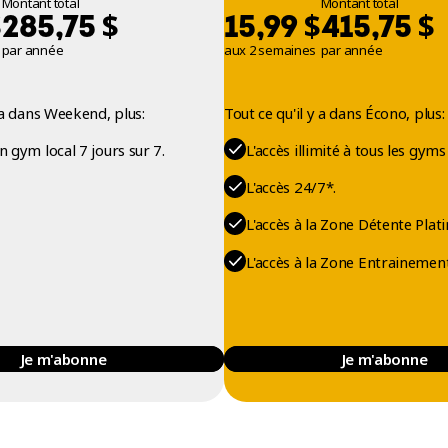
Montant total
Montant total
$
$
$
$
285,75
15,99
415,75
par année
aux 2 semaines
par année
y a dans Weekend, plus:
Tout ce qu'il y a dans Écono, plus:
on gym local 7 jours sur 7.
L'accès illimité à tous les gyms
L'accès 24/7*.
L'accès à la Zone Détente Plati
L'accès à la Zone Entrainement
Je m'abonne
Je m'abonne