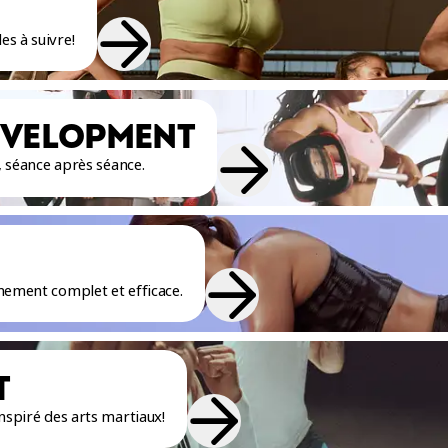
s à suivre!
EVELOPMENT
t, séance après séance.
nement complet et efficace.
T
nspiré des arts martiaux!