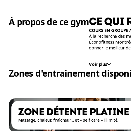
CE QUI 
À propos de ce gym
COURS EN GROUPE 
À la recherche des m
Éconofitness Montréal
donner le meilleur de
Nos cours en groupe 
Voir plus
et Zumba. Impossible 
Zones d'entrainement disponi
BODYSTEP, LesMills
Que tu sois débutant
·
ZONE DÉTENTE PLATINE
Massage, chaleur, fraîcheur… et « self care » illimité.