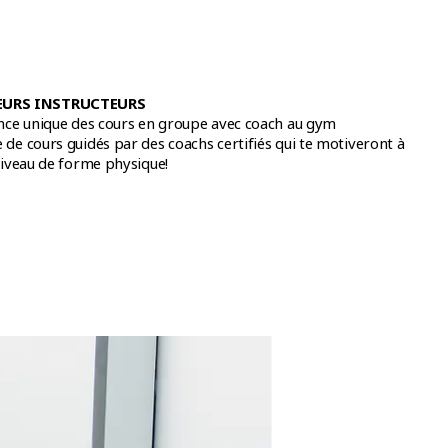
EURS INSTRUCTEURS
ence unique des cours en groupe avec coach au gym
de cours guidés par des coachs certifiés qui te motiveront à
niveau de forme physique!
x, avec des programmes populaires comme LesMills BODYPUMP
dizaine de choix : LesMills PILATES, LesMills CORE, LesMills
OPMENT, LesMills TONE et LesMills BODYCOMBAT.
tifs dans une ambiance dynamique et conviviale!