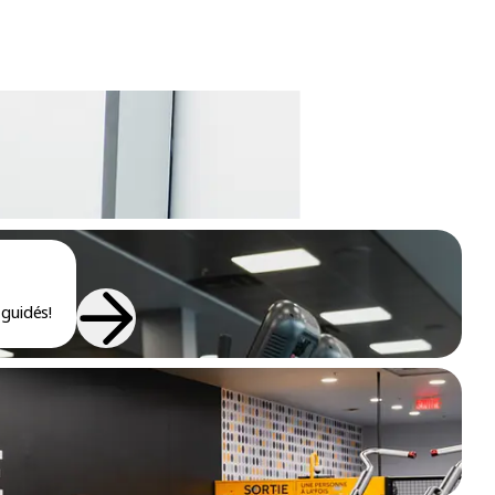
ieurs groupes musculaires avec l'appareil de « deadlift » assisté
dre ton tour pour « bencher »! Encore plus d’appareils
nir plus fort et plus endurant!
guidés!