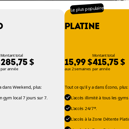
Le plus populaire
O
PLATINE
Montant total
Montant total
$
$
$
$
285,75
15,99
415,75
par année
aux 2 semaines
par année
y a dans Weekend, plus:
Tout ce qu'il y a dans Écono, plus:
on gym local 7 jours sur 7.
L'accès illimité à tous les gyms
L'accès 24/7*.
L'accès à la Zone Détente Plati