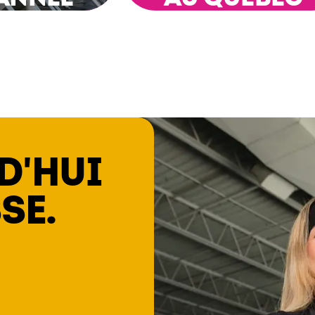
D'HUI
SE.