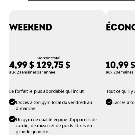
WEEKEND
ÉCON
Montant total
$
$
4,99
129,75
10,99
aux 2 semaines
par année
aux 2 semaines
Le forfait le plus abordable qui inclut:
Tout ce qu'il 
L'accès à ton gym local du vendredi au
L'accès à t
dimanche.
Un gym de qualité équipé d'appareils de
cardio, de muscu et de poids libres en
grande quantité.