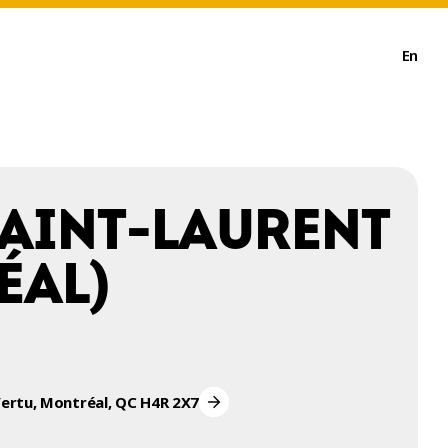
En
SAINT-LAURENT
ÉAL)
Vertu, Montréal, QC H4R 2X7