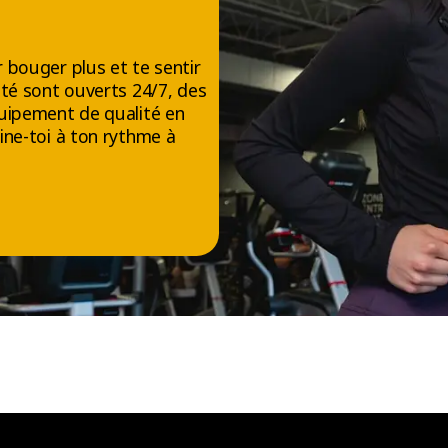
 bouger plus et te sentir
té sont ouverts 24/7, des
uipement de qualité en
ine-toi à ton rythme à
NOUS SUIVRE