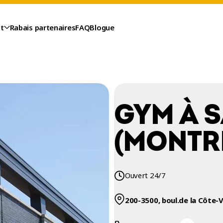
t
Rabais partenaires
FAQ
Blogue
GYM À 
(MONTR
Ouvert 24/7
200-3500, boul.de la Côte-