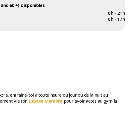
ans et +) disponibles
8h - 21h
8h - 17h
a, entraine-toi à toute heure du jour ou de la nuit au
nement via ton
Espace Membre
pour avoir accès au gym la
u Extra pour accéder à la nouvelle Zone d’entrainement
ion d’entrainement exclusive équipée de poids libres jusqu’à