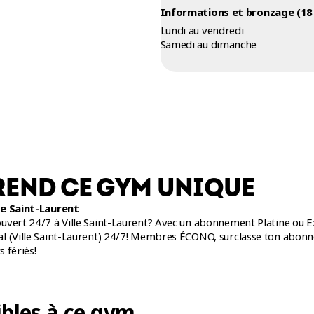
Informations et bronzage (18 
Lundi au vendredi
Samedi au dimanche
REND CE GYM UNIQUE
le Saint-Laurent
vert 24/7 à Ville Saint-Laurent? Avec un abonnement Platine ou Extr
l (Ville Saint-Laurent) 24/7! Membres ÉCONO, surclasse ton abon
s fériés!
 Platine à Ville Saint-Laurent
 optimal des plus complets, abonne-toi à un abonnement Platine o
bles à ce gym
ss Montréal Ville Saint-Laurent 24/7. Tu auras un accès à cette sect