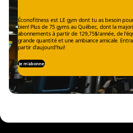
Éconofitness est LE gym dont tu as besoin pour
bien! Plus de 75 gyms au Québec, dont la majori
abonnements à partir de 129,75$/année, de l'éq
grande quantité et une ambiance amicale. Entra
partir d'aujourd'hui!
Je m'abonne
EXPLORER
À PROPOS