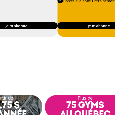
L'accès à la Zone Entrainement
Je m'abonne
Je m'abonne
rtir de
Plus de
,75 $
75 GYMS
ANNÉE
AU QUÉBEC