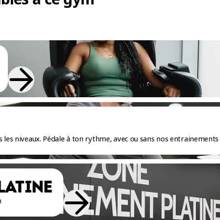
es fessiers et tes quadriceps dans les racks à squat et travaille plus
 Grâce à cette nouvelle zone d’entrainement, tu n’auras plus à atten
à ta disposition pour atteindre tes objectifs d’entrainement et deve
 les niveaux. Pédale à ton rythme, avec ou sans nos entrainements 
LATINE
n