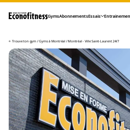
Gyms
Abonnements
Essais
Entrainemen
Trouve ton gym
/
Gyms à Montréal
/
Montréal - Ville Saint-Laurent 24/7
ESSAIS