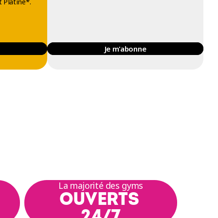
 Platine*.
Je m'abonne
La majorité des gyms
OUVERTS
24/7