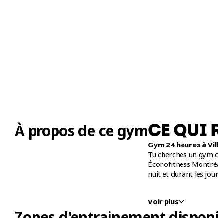
CE QUI 
À propos de ce gym
Gym 24 heures à Vil
Tu cherches un gym ou
Éconofitness Montréa
nuit et durant les jour
Zone d'Entrainement
Voir plus
Pour un entrainement
Zones d'entrainement disponi
Platine du Éconofitne