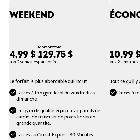
WEEKEND
ÉCON
Montant total
$
$
4,99
129,75
10,99
aux 2 semaines
par année
aux 2 semaines
Le forfait le plus abordable qui inclut:
Tout ce qu'il 
L'accès à ton gym local du vendredi au
L'accès à t
dimanche.
Un gym de qualité équipé d'appareils de
cardio, de muscu et de poids libres en
grande quantité.
L'accès au Circuit Express 30 Minutes.