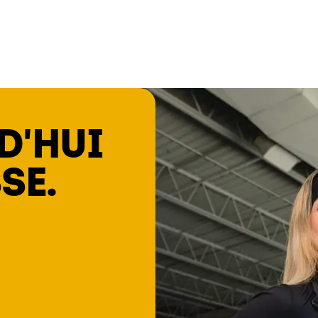
D'HUI
SE.