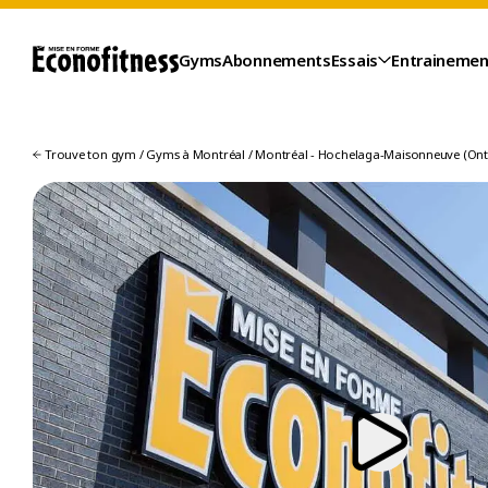
Gyms
Abonnements
Essais
Entrainemen
Trouve ton gym
/
Gyms à Montréal
/
Montréal - Hochelaga-Maisonneuve (Ontar
ESSAIS