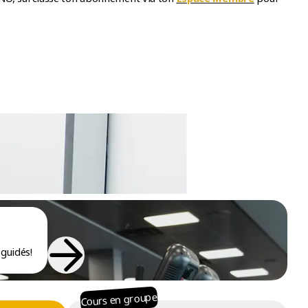
guidés!
Cours en groupe