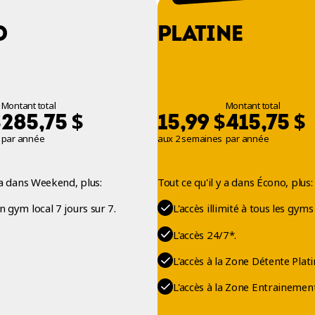
O
PLATINE
Montant total
Montant total
$
$
$
$
285,75
15,99
415,75
par année
aux 2 semaines
par année
y a dans Weekend, plus:
Tout ce qu'il y a dans Écono, plus:
on gym local 7 jours sur 7.
L'accès illimité à tous les gyms
L'accès 24/7*.
L'accès à la Zone Détente Plati
L'accès à la Zone Entrainement