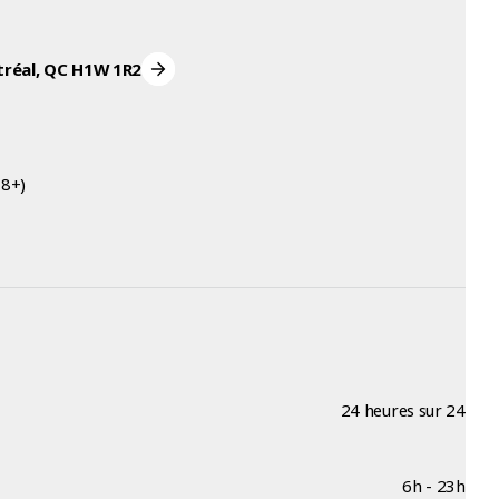
tréal, QC H1W 1R2
18+)
24 heures sur 24
6h - 23h