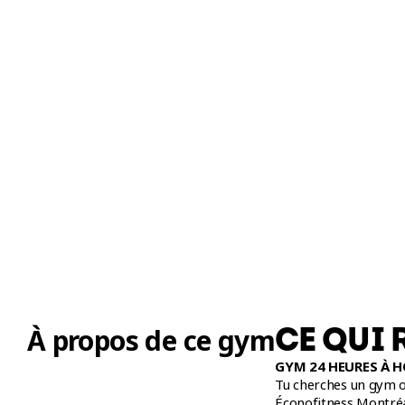
CE QUI 
À propos de ce gym
GYM 24 HEURES À
Tu cherches un gym o
Éconofitness Montréa