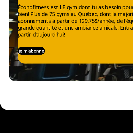
Éconofitness est LE gym dont tu as besoin pour
bien! Plus de 75 gyms au Québec, dont la majori
abonnements à partir de 129,75$/année, de l'éq
grande quantité et une ambiance amicale. Entra
partir d'aujourd'hui!
Je m'abonne
EXPLORER
À PROPOS
Gyms
Qui nous sommes