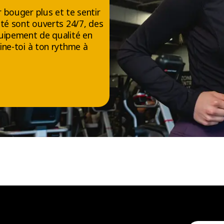
 bouger plus et te sentir
té sont ouverts 24/7, des
uipement de qualité en
ine-toi à ton rythme à
NOUS SUIVRE
Facebook