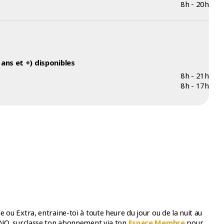
8h - 20h
ans et +) disponibles
8h - 21h
8h - 17h
 Extra, entraine-toi à toute heure du jour ou de la nuit au
NO, surclasse ton abonnement via ton
Espace Membre
pour