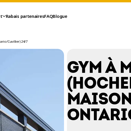
t
Rabais partenaires
FAQ
Blogue
io/Cuvillier) 24/7
GYM À 
(HOCHE
MAISON
ONTARI