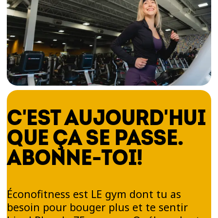
C'EST AUJOURD'HUI
QUE ÇA SE PASSE.
ABONNE-TOI!
Éconofitness est LE gym dont tu as
besoin pour bouger plus et te sentir