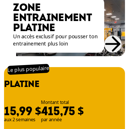
ZONE
tour pour « bencher »! 2 000 pieds carrés
d’appareils musculaires sont mis à ta
ENTRAINEMENT
disposition pour atteindre tes objectifs
PLATINE
d’entrainement et te rendre plus fort·e et plus
endurant·e!
Un accès exclusif pour pousser ton
entrainement plus loin
Le plus populaire
PLATINE
Montant total
$
$
15,99
415,75
aux 2 semaines
par année