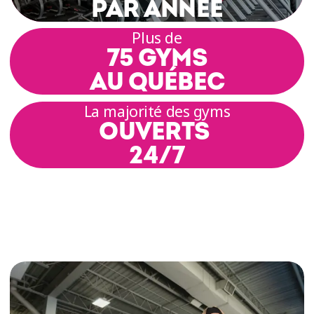
PAR ANNÉE
Plus de
75 GYMS
AU QUÉBEC
La majorité des gyms
OUVERTS
24/7