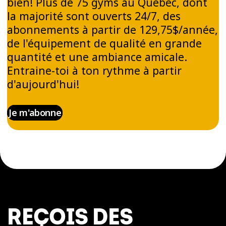
bien! Plus de 75 gyms au Québec, dont
la majorité sont ouverts 24/7, des
abonnements à partir de 129,75$/année,
de l'équipement de qualité en grande
quantité et une ambiance amicale.
Entraine-toi à ton rythme à partir
d'aujourd'hui!
Je m'abonne
REÇOIS DES