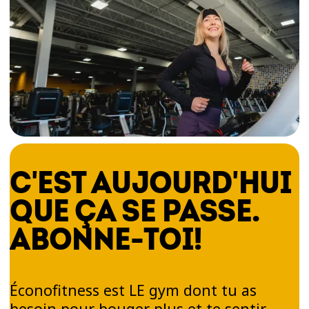
C'EST AUJOURD'HUI
QUE ÇA SE PASSE.
ABONNE-TOI!
Éconofitness est LE gym dont tu as
besoin pour bouger plus et te sentir