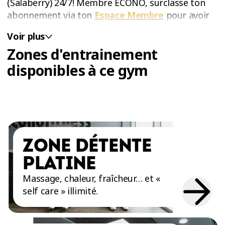
(Salaberry) 24/7! Membre ÉCONO, surclasse ton
abonnement via ton
Espace Membre
pour avoir
accès au gym la nuit et durant les jours fériés!
Voir plus
Zones d'entrainement
disponibles à ce gym
ZONE DÉTENTE
PLATINE
Massage, chaleur, fraîcheur… et «
self care » illimité.