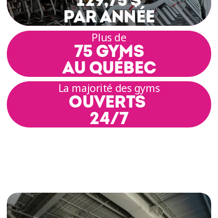
129,75 $
PAR ANNÉE
Plus de
75 GYMS
AU QUÉBEC
La majorité des gyms
OUVERTS
24/7