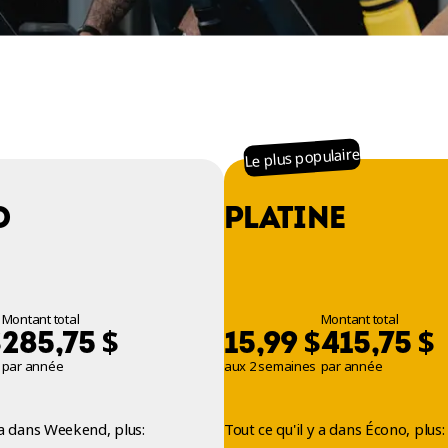
Le plus populaire
O
PLATINE
Montant total
Montant total
$
$
$
$
285,75
15,99
415,75
par année
aux 2 semaines
par année
y a dans Weekend, plus:
Tout ce qu'il y a dans Écono, plus: