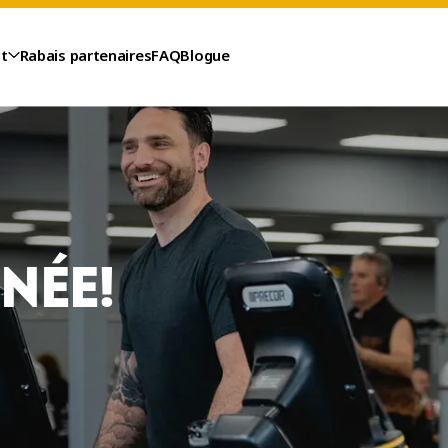
t
Rabais partenaires
FAQ
Blogue
NNÉE!