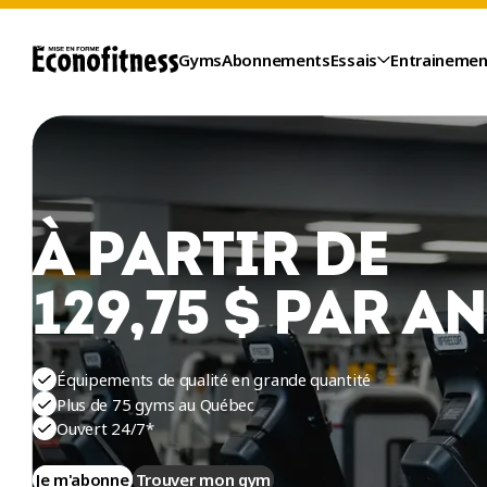
Gyms
Abonnements
Essais
Entrainemen
À PARTIR DE
129,75 $ PAR A
Équipements de qualité en grande quantité
Plus de 75 gyms au Québec
ESSAIS
Ouvert 24/7*
Je m'abonne
Trouver mon gym