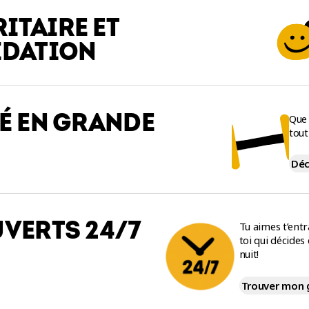
ITAIRE ET
IDATION
É EN GRANDE
Que 
tout
Déc
VERTS 24/7
Tu aimes t’entr
toi qui décides
nuit!
Trouver mon