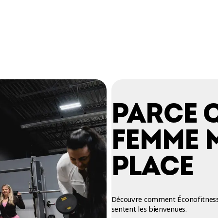
PARCE 
FEMME 
PLACE
Découvre comment Éconofitness 
sentent les bienvenues.