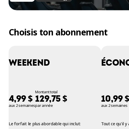
ENTRAINEMENT
Choisis ton abonnement
WEEKEND
ÉCON
Montant total
$
$
4,99
129,75
10,99
aux 2 semaines
par année
aux 2 semaines
Le forfait le plus abordable qui inclut:
Tout ce qu'il 