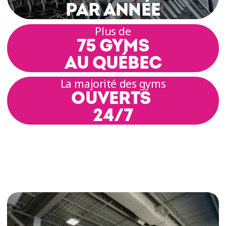
PAR ANNÉE
Plus de
75 GYMS
AU QUÉBEC
La majorité des gyms
OUVERTS
24/7