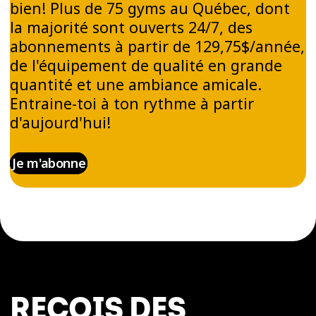
bien! Plus de 75 gyms au Québec, dont
la majorité sont ouverts 24/7, des
abonnements à partir de 129,75$/année,
de l'équipement de qualité en grande
quantité et une ambiance amicale.
Entraine-toi à ton rythme à partir
d'aujourd'hui!
Je m'abonne
REÇOIS DES