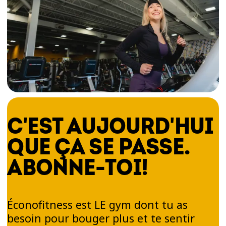
C'EST AUJOURD'HUI
QUE ÇA SE PASSE.
ABONNE-TOI!
Éconofitness est LE gym dont tu as
besoin pour bouger plus et te sentir