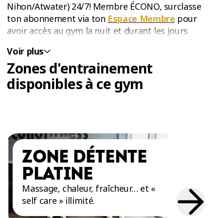
Nihon/Atwater) 24/7! Membre ÉCONO, surclasse
ton abonnement via ton
Espace Membre
pour
avoir accès au gym la nuit et durant les jours
fériés!
Voir plus
Zones d'entrainement
disponibles à ce gym
ZONE DÉTENTE
PLATINE
Massage, chaleur, fraîcheur… et «
self care » illimité.