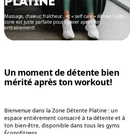
PLATINE
ESSAIS
ENTRAINEMENT
Massage, chaleur, fraîcheur… et « self care » illimité. Cette
zone est juste parfaite pour relaxer après ton
entrainement!
Un moment de détente bien
mérité après ton workout!
Bienvenue dans la Zone Détente Platine : un
espace entièrement consacré à ta détente et à
ton bien-être, disponible dans tous les gyms
Éconofitness.