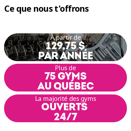
Ce que nous t'offrons
À partir de
129,75 $
PAR ANNÉE
Plus de
75 GYMS
AU QUÉBEC
La majorité des gyms
OUVERTS
24/7