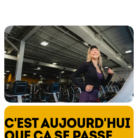
Certains studios de Pilates utilisent le reformer,
un appareil spécifique, mais chez Éconofitness,
nous te proposons des cours accessibles en
studio, sans équipement complexe, pour que tu
puisses profiter de tous les bienfaits du Pilates
en toute simplicité.
Une séance de pilates peut
aider à :
Améliorer ta posture et renforcer ta stabilité
Développer ta flexibilité et l’amplitude de tes
mouvements
Tonifier tes muscles et améliorer ton contrôle
corporel
C'EST AUJOURD'HUI
Réduire les tensions grâce à une meilleure
respiration
QUE ÇA SE PASSE.
Compléter d’autres activités comme le yoga ou