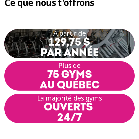
Ce que nous t'offrons
Nos cours sont pensés pour t’offrir un moment
pour toi, où chaque exercice est conçu pour
t’aider à contrôler tes mouvements et à
développer une meilleure connexion entre ton
À partir de
corps et ton esprit.
129,75 $
PAR ANNÉE
DES COURS DE PILATES
ADAPTÉS À TOUS LES
Plus de
75 GYMS
NIVEAUX
AU QUÉBEC
Que tu sois débutant·e ou déjà familier·ère avec
La majorité des gyms
la méthode Pilates, tu trouveras dans nos cours
OUVERTS
un entraînement adapté à ton rythme. Grâce à
des exercices variés, tu progresses selon tes
24/7
besoins et tu apprends à activer les muscles
profonds de ton corps.