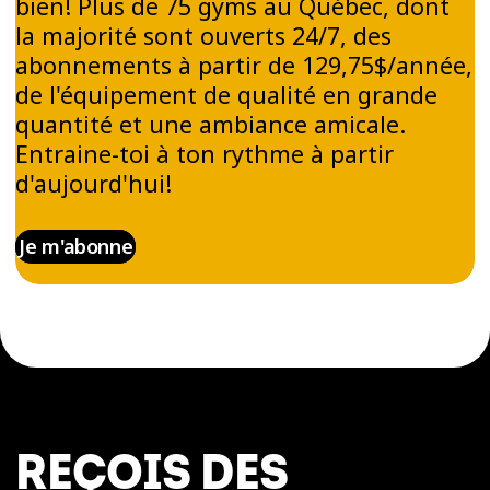
bien! Plus de 75 gyms au Québec, dont
la majorité sont ouverts 24/7, des
abonnements à partir de 129,75$/année,
de l'équipement de qualité en grande
quantité et une ambiance amicale.
Entraine-toi à ton rythme à partir
d'aujourd'hui!
Je m'abonne
REÇOIS DES