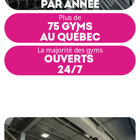
PAR ANNÉE
Plus de
75 GYMS
AU QUÉBEC
La majorité des gyms
OUVERTS
24/7