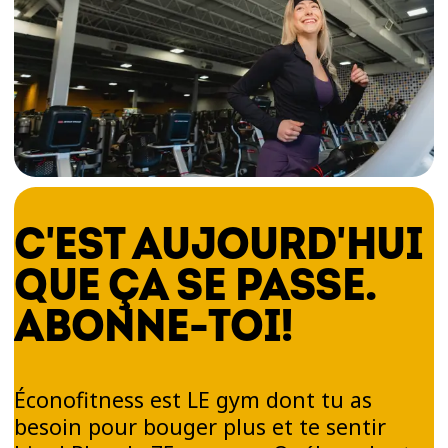
C'EST AUJOURD'HUI
QUE ÇA SE PASSE.
ABONNE-TOI!
Éconofitness est LE gym dont tu as
besoin pour bouger plus et te sentir