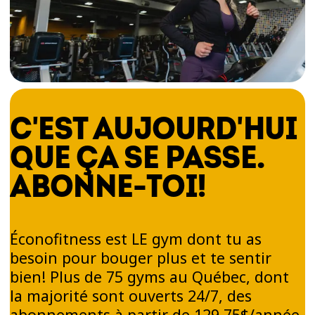
C'EST AUJOURD'HUI
QUE ÇA SE PASSE.
ABONNE-TOI!
Éconofitness est LE gym dont tu as
besoin pour bouger plus et te sentir
bien! Plus de 75 gyms au Québec, dont
la majorité sont ouverts 24/7, des
abonnements à partir de 129,75$/année,