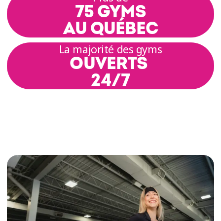
75 GYMS
AU QUÉBEC
La majorité des gyms
OUVERTS
24/7