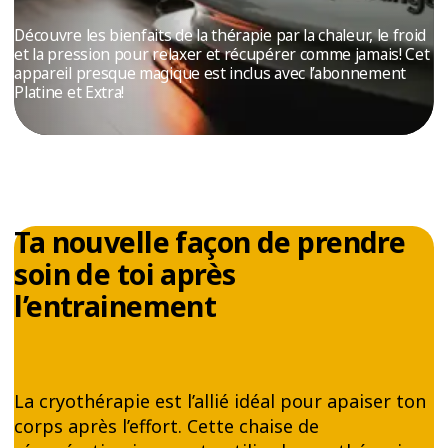
ESSAIS
Découvre les bienfaits de la thérapie par la chaleur, le froid
ENTRAINEMENT
et la pression pour relaxer et récupérer comme jamais! Cet
appareil presque magique est inclus avec l’abonnement
Platine et Extra!
Ta nouvelle façon de prendre
soin de toi après
l’entrainement
La cryothérapie est l’allié idéal pour apaiser ton
corps après l’effort. Cette chaise de