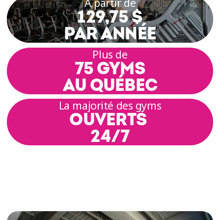
À partir de
129,75 $
PAR ANNÉE
Plus de
75 GYMS
AU QUÉBEC
La majorité des gyms
OUVERTS
24/7