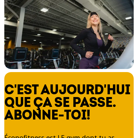
C'EST AUJOURD'HUI
QUE ÇA SE PASSE.
ABONNE-TOI!
Éconofitness est LE gym dont tu as