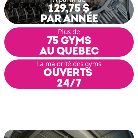
129,75 $
PAR ANNÉE
Plus de
75 GYMS
AU QUÉBEC
La majorité des gyms
OUVERTS
24/7