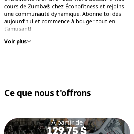
cours de Zumba® chez Éconofitness et rejoins
une communauté dynamique. Abonne toi dès
aujourd’hui et commence à bouger tout en
t’amusant!
Voir plus
BOUGE, DANSE ET BRÛLE
DES CALORIES AVEC
NOS COURS DE ZUMBA®
AU SAGUENAY
Les cours de Zumba® chez Éconofitness sont
Ce que nous t'offrons
bien plus qu’un simple entrainement. Chaque
classe de Zumba® combine danse et plaisir, te
permettant de dépenser de l’énergie tout en
t’amusant.
À partir de
129,75 $