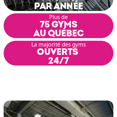
La Zumba® combine des éléments d'aérobie et
PAR ANNÉE
des mouvements musculaires qui s'enchaînent
par intervalles au rythme de la musique.
Plus de
L’ambiance contagieuse des rythmes latins et
75 GYMS
des musiques du monde transforme chaque
AU QUÉBEC
séance d'entraînement en une véritable fête.
La majorité des gyms
Découvre comment bouger, danser et améliorer
OUVERTS
ta condition physique avec nos cours de
24/7
Zumba® Fitness!
DES COURS DE ZUMBA®
ACCESSIBLES À TOUS
LES NIVEAUX
Les cours de Zumba® chez Éconofitness sont
conçus pour celles et ceux qui veulent s'amuser