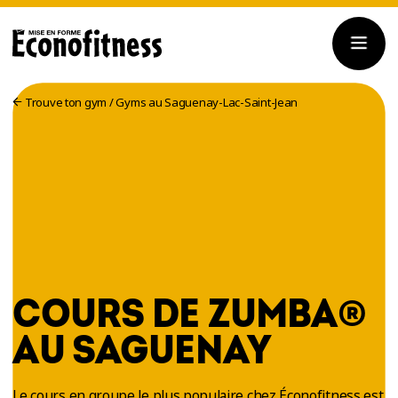
Trouve ton gym
/
Gyms au Saguenay-Lac-Saint-Jean
COURS DE ZUMBA®
AU SAGUENAY
Le cours en groupe le plus populaire chez Éconofitness est