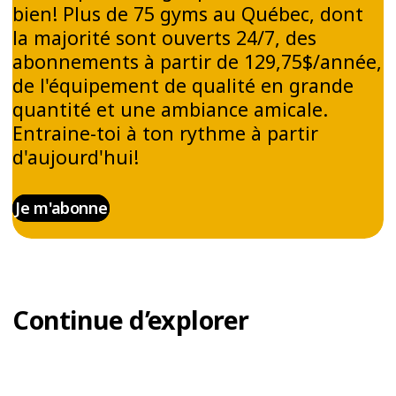
bien! Plus de 75 gyms au Québec, dont
LES BIENFAITS DES
la majorité sont ouverts 24/7, des
COURS DE ZUMBA® SUR
abonnements à partir de 129,75$/année,
TA FORME PHYSIQUE
de l'équipement de qualité en grande
quantité et une ambiance amicale.
Les séances de Zumba® sont un excellent
Entraine-toi à ton rythme à partir
exercice cardiovasculaire. En dansant sur des
d'aujourd'hui!
musiques latines entrainantes, tu améliores ta
condition physique tout en t’amusant. Tu
Je m'abonne
n'auras certainement pas l'impression de
t'entraîner!
La Zumba® te permet de renforcer tes
muscles, tonifier ton corps et travailler ton
Continue d’explorer
équilibre grâce à une combinaison d’exercices
ciblés et de rythmes enflammés.
Le Zumba® est un entrainement complet qui