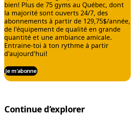
bien! Plus de 75 gyms au Québec, dont
BIEN-ÊTRE MENTAL
la majorité sont ouverts 24/7, des
abonnements à partir de 129,75$/année,
En plus de ses bienfaits physiques,
de l'équipement de qualité en grande
l’entraînement sur vélo intérieur comme le
quantité et une ambiance amicale.
VELOCYCLE™ est un excellent moyen de réduire
Entraine-toi à ton rythme à partir
ton stress. En combinant une musique
dynamique et un effort physique soutenu, cette
d'aujourd'hui!
activité t’aide à libérer des endorphines,
améliorant ainsi l'humeur et l'énergie de chacun.
Je m'abonne
Un bon entraînement de vélo intérieur peut
t’aider à être en meilleure forme et à adopter
un mode de vie plus actif.
Continue d’explorer
UN ENTRAÎNEMENT
DIFFÉRENT, ACCESSIBLE