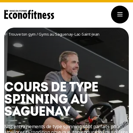
Trouve ton gym
/
Gyms au Saguenay-Lac-Saint-Jean
COURS DE TYPE
SPINNING AU
SAGUENAY
Nos entraînements de type spinning sont parfaits pour
améliorer ta condition physique, ton endurance musculaire