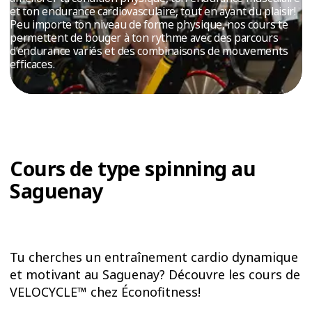
ESSAIS
et ton endurance cardiovasculaire, tout en ayant du plaisir!
Peu importe ton niveau de forme physique, nos cours te
ENTRAINEMENT
permettent de bouger à ton rythme avec des parcours
d’endurance variés et des combinaisons de mouvements
efficaces.
Cours de type spinning au
Saguenay
Tu cherches un entraînement cardio dynamique
et motivant au Saguenay? Découvre les cours de
VELOCYCLE™ chez Éconofitness!