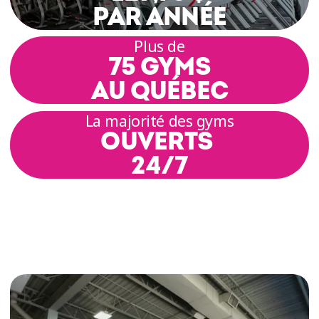
Tous nos gyms sont équipés de vélos de
PAR ANNÉE
spinning modernes, conçus pour maximiser ta
séance.
Plus de
75 GYMS
Que tu souhaites améliorer ton endurance
AU QUÉBEC
globale, renforcer tes muscles stabilisateurs ou
simplement brûler de l’énergie, nos
La majorité des gyms
entraînements de VELOCYCLE™ sont l’idéal! Tu
OUVERTS
es même libre de faire ton entrainement
24/7
préféré autant de fois qu'il te plaît.
Des dizaines d’entraînements guidés de
cardiovélo sont accessibles gratuitement dans
tous les gyms Éconofitness. Tu peux ainsi
profiter d’un entraînement complet sur vélo, à
tout moment! Avec un rythme dynamique et un
coach motivant, chaque session devient un
excellent exercice pour booster ta motivation!