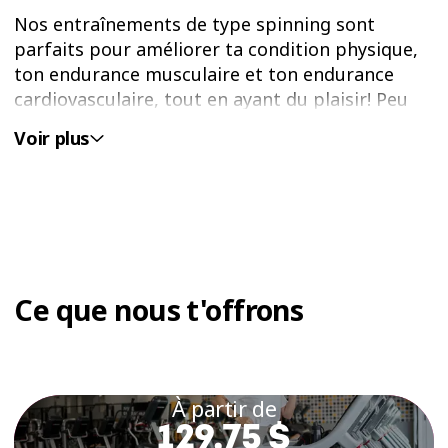
Nos entraînements de type spinning sont
parfaits pour améliorer ta condition physique,
ton endurance musculaire et ton endurance
cardiovasculaire, tout en ayant du plaisir! Peu
importe ton niveau de forme physique, nos
Voir plus
cours te permettent de bouger à ton rythme
avec des parcours d’endurance variés et des
combinaisons de mouvements efficaces.
POURQUOI CHOISIR
NOS ENTRAÎNEMENTS DE
Ce que nous t'offrons
VELOCYCLE™ AU
SAGUENAY?
Chez Éconofitness, on offre des entraînements
À partir de
sportifs de VELOCYCLE™ accessibles à tou·te·s.
129,75 $