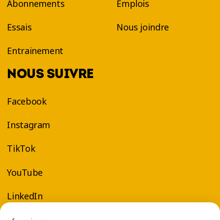
Abonnements
Emplois
entraînements de type spinning dans tous les
gyms Éconofitness au Saguenay.
Essais
Nous joindre
Alors, prêt·e à relever le défi? Viens essayer un
Entrainement
cours de VELOCYCLE™ et ressens la différence!
NOUS SUIVRE
Facebook
Instagram
TikTok
YouTube
LinkedIn