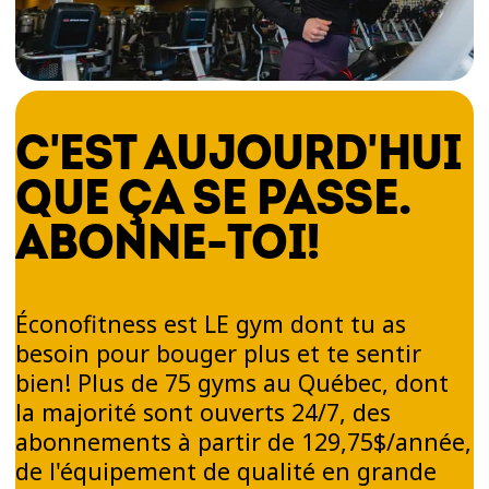
C'EST AUJOURD'HUI
QUE ÇA SE PASSE.
ABONNE-TOI!
Éconofitness est LE gym dont tu as
besoin pour bouger plus et te sentir
bien! Plus de 75 gyms au Québec, dont
la majorité sont ouverts 24/7, des
abonnements à partir de 129,75$/année,
de l'équipement de qualité en grande