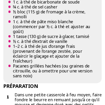
1 c. à thé de bicarbonate de soude
¾ c. à thé de sel casher
½ bloc (115 g) de fromage à la crème,
ramolli
1 c. à thé de pâte miso blanche
(commencer par ½ c. à thé et ajuster au
goût)
1 tasse (130 g) de sucre à glacer, tamisé
½ c. à thé d’extrait de vanille
1–2 c. à thé de jus d’orange frais
(provenant de l’orange zestée, pour
éclaircir le glaçage et ajouter de la
fraîcheur)
Pacanes grillées hachées (ou graines de
citrouille, ou à omettre pour une version
sans noix)
PRÉPARATION
Dans une petite casserole à feu moyen, faire
fondre le beurre en remuant jusqu’à ce qu’il
mousse et devienne doré avec des petits