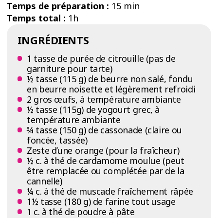
Temps de préparation :
15 min
Temps total :
1h
INGRÉDIENTS
1 tasse de purée de citrouille (pas de
garniture pour tarte)
½ tasse (115 g) de beurre non salé, fondu
en beurre noisette et légèrement refroidi
2 gros œufs, à température ambiante
½ tasse (115g) de yogourt grec, à
température ambiante
¾ tasse (150 g) de cassonade (claire ou
foncée, tassée)
Zeste d’une orange (pour la fraîcheur)
½ c. à thé de cardamome moulue (peut
être remplacée ou complétée par de la
cannelle)
¼ c. à thé de muscade fraîchement râpée
1½ tasse (180 g) de farine tout usage
1 c. à thé de poudre à pâte