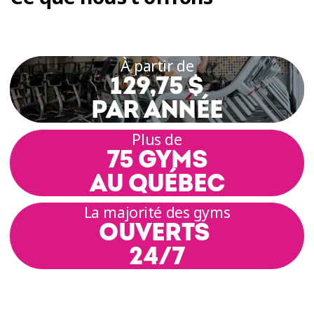
À partir de
129,75 $
PAR ANNÉE
Plus de
75 GYMS
AU QUÉBEC
La majorité des gyms
OUVERTS
24/7