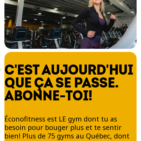
C'EST AUJOURD'HUI
QUE ÇA SE PASSE.
ABONNE-TOI!
Éconofitness est LE gym dont tu as
besoin pour bouger plus et te sentir
bien! Plus de 75 gyms au Québec, dont