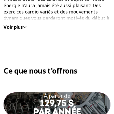
énergie n'aura jamais été aussi plaisant! Des
exercices cardio variés et des mouvements
dynamiques vous garderont motivés du début à
la fin.
Voir plus
L’EXERCICE AÉROBIQUE PEUT AIDER À :
Améliorer votre endurance
cardiovasculaire
Ce que nous t'offrons
Stimuler votre système
immunitaire
Gérer et réduire le stress
À partir de
Améliorer votre humeur
129,75 $
Brûler des calories
PAR ANNÉE