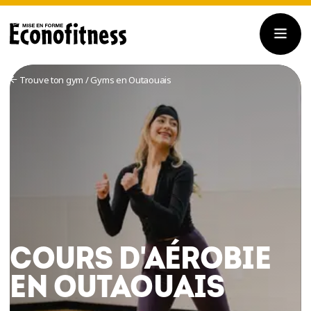
Trouve ton gym
/
Gyms en Outaouais
COURS D'AÉROBIE
EN OUTAOUAIS