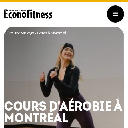
Trouve ton gym
/
Gyms à Montréal
COURS D'AÉROBIE À
MONTRÉAL