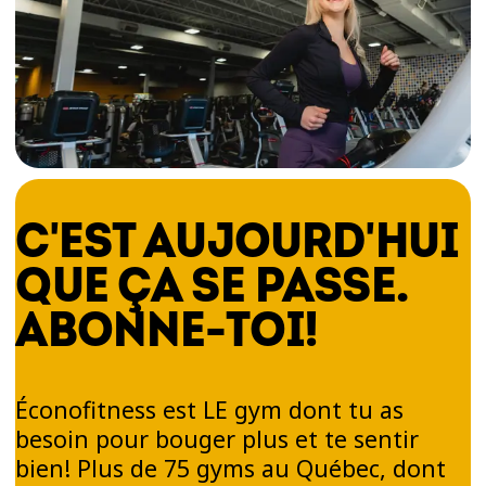
C'EST AUJOURD'HUI
QUE ÇA SE PASSE.
ABONNE-TOI!
Éconofitness est LE gym dont tu as
besoin pour bouger plus et te sentir
bien! Plus de 75 gyms au Québec, dont