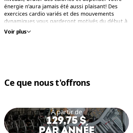
énergie n'aura jamais été aussi plaisant! Des
exercices cardio variés et des mouvements
dynamiques vous garderont motivés du début à
la fin.
Voir plus
L’EXERCICE AÉROBIQUE PEUT AIDER À :
Améliorer votre endurance
cardiovasculaire
Ce que nous t'offrons
Stimuler votre système
immunitaire
Gérer et réduire le stress
À partir de
Améliorer votre humeur
129,75 $
Brûler des calories
PAR ANNÉE