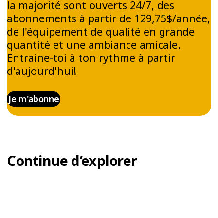
la majorité sont ouverts 24/7, des
COURS DE ZUMBA® SUR
abonnements à partir de 129,75$/année,
TA FORME PHYSIQUE
de l'équipement de qualité en grande
quantité et une ambiance amicale.
Les séances de Zumba® sont un excellent
Entraine-toi à ton rythme à partir
exercice cardiovasculaire. En dansant sur des
d'aujourd'hui!
musiques latines entrainantes, tu améliores ta
condition physique tout en t’amusant. Tu
Je m'abonne
n'auras certainement pas l'impression de
t'entraîner!
La Zumba® te permet de renforcer tes
muscles, tonifier ton corps et travailler ton
Continue d’explorer
équilibre grâce à une combinaison d’exercices
ciblés et de rythmes enflammés.
Le Zumba® est un entrainement complet qui
allie plaisir et résultats. Non seulement tu