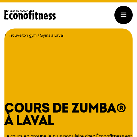
Trouve ton gym
/
Gyms à Laval
COURS DE ZUMBA®
À LAVAL
Le cours en groupe le plus populaire chez Éconofitness est