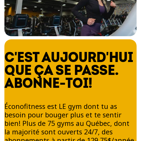
C'EST AUJOURD'HUI
QUE ÇA SE PASSE.
ABONNE-TOI!
Éconofitness est LE gym dont tu as
besoin pour bouger plus et te sentir
bien! Plus de 75 gyms au Québec, dont
la majorité sont ouverts 24/7, des
abonnements à partir de 129,75$/année,