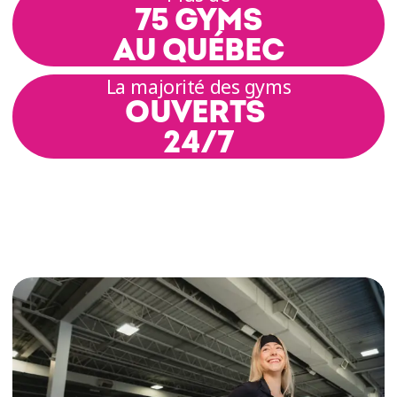
75 GYMS
AU QUÉBEC
La majorité des gyms
OUVERTS
24/7