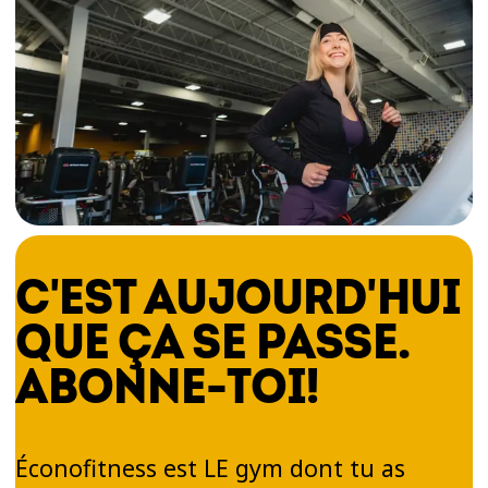
C'EST AUJOURD'HUI
QUE ÇA SE PASSE.
ABONNE-TOI!
Éconofitness est LE gym dont tu as