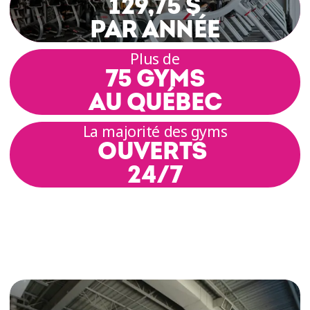
129,75 $
PAR ANNÉE
Plus de
75 GYMS
AU QUÉBEC
La majorité des gyms
OUVERTS
24/7