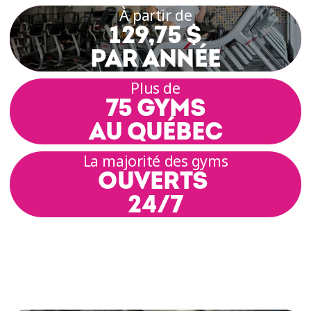
À partir de
129,75 $
PAR ANNÉE
Plus de
75 GYMS
AU QUÉBEC
La majorité des gyms
OUVERTS
24/7