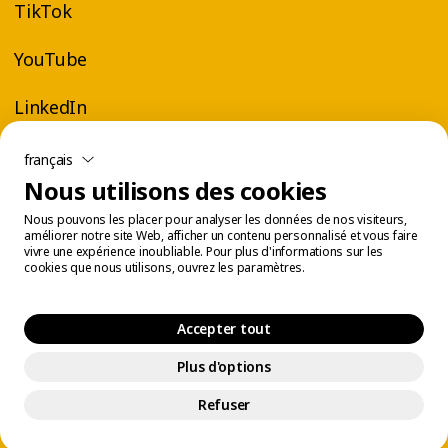
TikTok
YouTube
LinkedIn
français
Nous utilisons des cookies
Nous pouvons les placer pour analyser les données de nos visiteurs,
améliorer notre site Web, afficher un contenu personnalisé et vous faire
vivre une expérience inoubliable. Pour plus d'informations sur les
cookies que nous utilisons, ouvrez les paramètres.
Accepter tout
Plus d'options
Centre légal
Gestion des témoins
© 2026 Éconofitness. Tous droits réservés.
Refuser