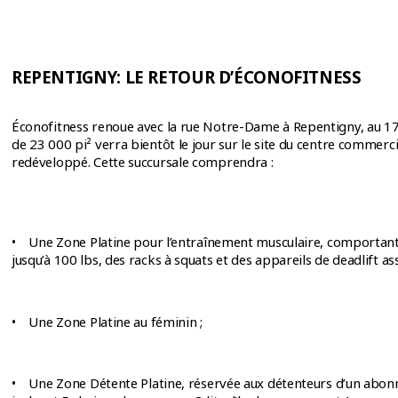
REPENTIGNY: LE RETOUR D’ÉCONOFITNESS
Éconofitness renoue avec la rue Notre-Dame à Repentigny, au 1
de 23 000 pi² verra bientôt le jour sur le site du centre commer
redéveloppé. Cette succursale comprendra :
• Une Zone Platine pour l’entraînement musculaire, comportant 
jusqu’à 100 lbs, des racks à squats et des appareils de deadlift ass
• Une Zone Platine au féminin ;
• Une Zone Détente Platine, réservée aux détenteurs d’un abon