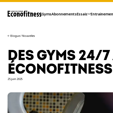
Gyms
Abonnements
Essais
Entrainemen
Blogue
/
Nouvelles
DES GYMS 24/7 
ÉCONOFITNESS 
25 juin 2025
ESSAIS