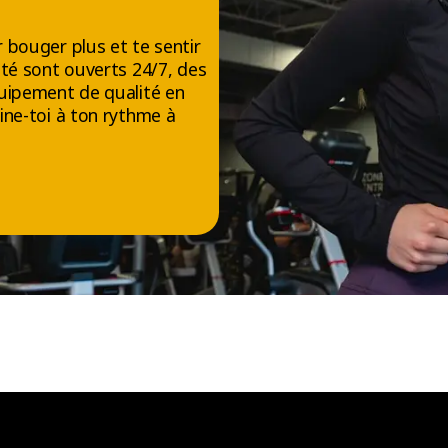
 bouger plus et te sentir
té sont ouverts 24/7, des
uipement de qualité en
ine-toi à ton rythme à
NOUS SUIVRE