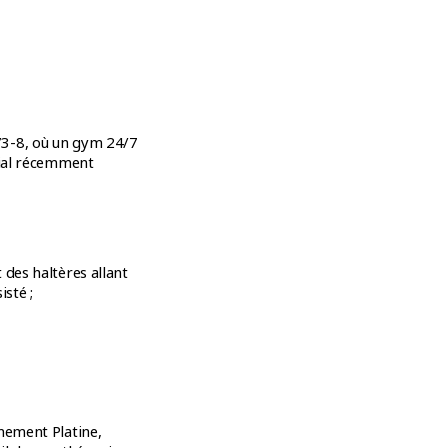
73-8, où un gym 24/7
cial récemment
des haltères allant
isté ;
nement Platine,