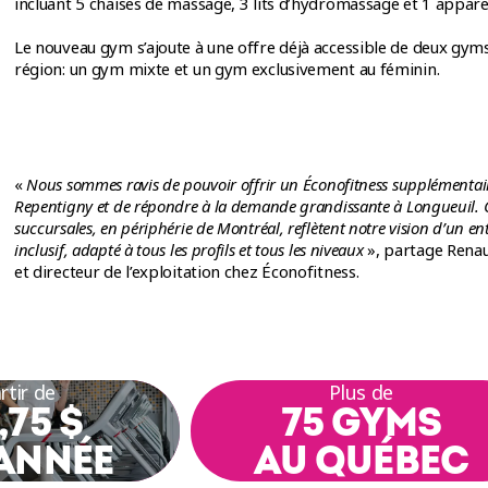
incluant 5 chaises de massage, 3 lits d’hydromassage et 1 appare
Le nouveau gym s’ajoute à une offre déjà accessible de deux gym
région: un gym mixte et un gym exclusivement au féminin.
«
Nous sommes ravis de pouvoir offrir un Éconofitness supplémentair
Repentigny et de répondre à la demande grandissante à Longueuil. C
succursales, en périphérie de Montréal, reflètent notre vision d’un en
inclusif, adapté à tous les profils et tous les niveaux
», partage Renau
et directeur de l’exploitation chez Éconofitness.
rtir de
Plus de
,75 $
75 GYMS
ANNÉE
AU QUÉBEC