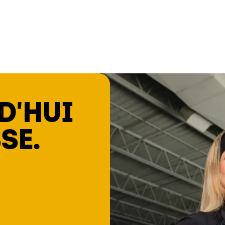
D'HUI
SE.