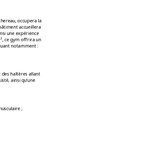
chereau, occupera la
bâtiment accueillera
insi une expérience
², ce gym offrira un
cluant notamment :
des haltères allant
isté, ainsi qu’une
usculaire ;