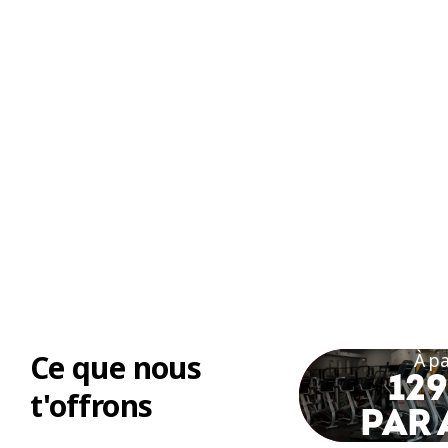
Ce que nous
À pa
129
t'offrons
PAR 