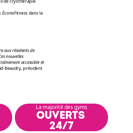
il de cryothérapie.
s Éconofitness dans la
e aux résidents de
es nouvelles
traînement accessible et
d Beaudry, président
La majorité des gyms
OUVERTS
24/7