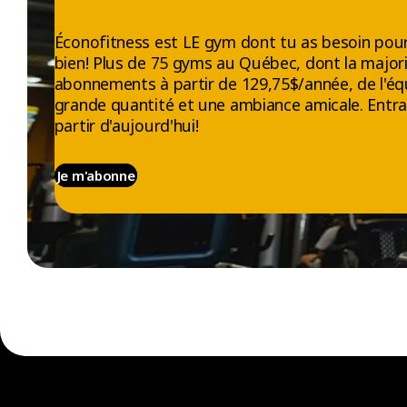
Éconofitness est LE gym dont tu as besoin pour
bien! Plus de 75 gyms au Québec, dont la majori
abonnements à partir de 129,75$/année, de l'éq
grande quantité et une ambiance amicale. Entra
partir d'aujourd'hui!
Je m'abonne
EXPLORER
À PROPOS