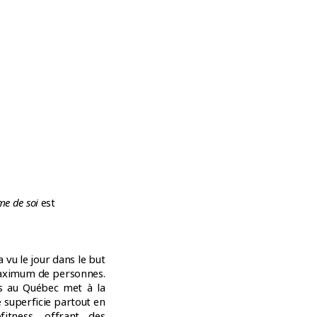
ime de soi
est
vu le jour dans le but
 maximum de personnes.
ess au Québec met à la
 superficie partout en
itness, offrant des