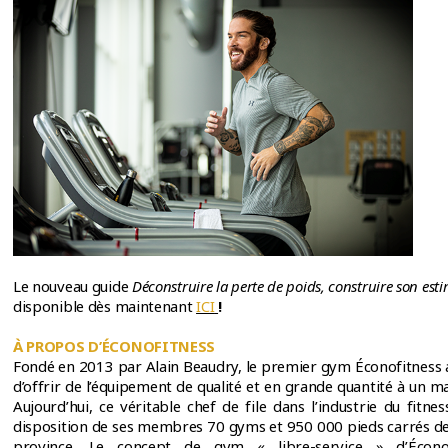
Le nouveau guide
Déconstruire la perte de poids, construire son est
disponible dès maintenant
ICI
!
À PROPOS D’ÉCONOFITNESS
Fondé en 2013 par Alain Beaudry, le premier gym Éconofitness a 
d’offrir de l’équipement de qualité et en grande quantité à un
Aujourd’hui, ce véritable chef de file dans l’industrie du fitn
disposition de ses membres 70 gyms et 950 000 pieds carrés de
province. Le concept de gym « libre-service » d’Éconof