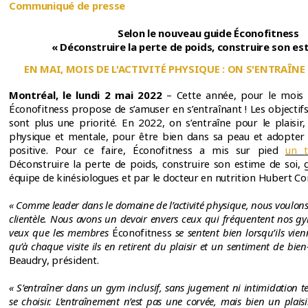
Communiqué de presse
Selon le nouveau guide Éconofitness
« Déconstruire la perte de poids, construire son es
EN MAI, MOIS DE L'ACTIVITÉ PHYSIQUE : ON S'ENTRAÎNE 
Montréal, le lundi 2 mai 2022
– Cette année, pour le mois de
Éconofitness propose de s’amuser en s’entraînant ! Les objectif
sont plus une priorité. En 2022, on s’entraîne pour le plaisir, 
physique et mentale, pour être bien dans sa peau et adopter
positive. Pour ce faire, Éconofitness a mis sur pied
un t
Déconstruire la perte de poids, construire son estime de soi,
équipe de kinésiologues et par le docteur en nutrition Hubert Co
« Comme leader dans le domaine de l’activité physique, nous voulons o
clientèle. Nous avons un devoir envers ceux qui fréquentent nos gy
veux que les membres
Éconofitness
se sentent bien lorsqu’ils vien
qu’à chaque visite ils en retirent du plaisir et un sentiment de bien
Beaudry, président.
« S’entraîner dans un gym inclusif, sans jugement ni intimidation t
se choisir. L’entraînement n’est pas une corvée, mais bien un plaisi