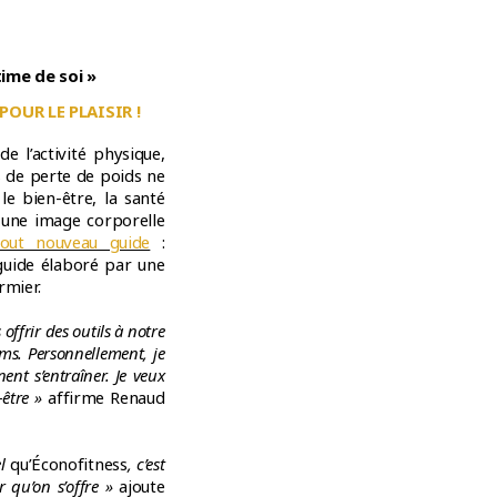
time de soi »
POUR LE PLAISIR !
 l’activité physique,
s de perte de poids ne
le bien-être, la santé
 une image corporelle
out nouveau guide
:
 guide élaboré par une
rmier.
ffrir des outils à notre
ms. Personnellement, je
nent s’entraîner. Je veux
-être »
affirme Renaud
el
qu’Éconofitness
, c’est
r qu’on s’offre »
ajoute