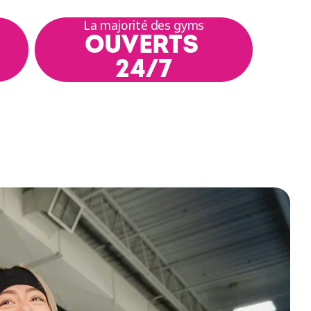
La majorité des gyms
OUVERTS
24/7