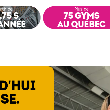
rtir de
Plus de
,75 $
75 GYMS
ANNÉE
AU QUÉBEC
D'HUI
SE.