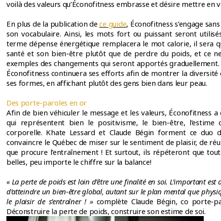
voilà des valeurs qu’Éconofitness embrasse et désire mettre en va
En plus de la publication de
ce guide
, Éconofitness s’engage sans
son vocabulaire. Ainsi, les mots fort ou puissant seront utilisé
terme dépense énergétique remplacera le mot calorie, il sera q
santé et son bien-être plutôt que de perdre du poids, et ce n
exemples des changements qui seront apportés graduellement. S
Éconofitness continuera ses efforts afin de montrer la diversité
ses formes, en affichant plutôt des gens bien dans leur peau.
Des porte-paroles en or
Afin de bien véhiculer le message et les valeurs, Éconofitness a
qui représentent bien le positivisme, le bien-être, l’estime 
corporelle. Khate Lessard et Claude Bégin forment ce duo d
convaincre le Québec de miser sur le sentiment de plaisir, de réus
que procure l’entraînement ! Et surtout, ils répéteront que tou
belles, peu importe le chiffre sur la balance!
« La perte de poids est loin d’être une finalité en soi. L’important es
d’atteindre un bien-être global, autant sur le plan mental que physiq
le plaisir de s’entraîner ! »
complète Claude Bégin, co porte-p
Déconstruire la perte de poids, construire son estime de soi.