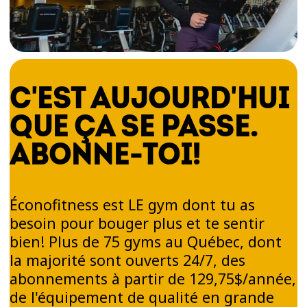
C'EST AUJOURD'HUI
QUE ÇA SE PASSE.
ABONNE-TOI!
Éconofitness est LE gym dont tu as
besoin pour bouger plus et te sentir
bien! Plus de 75 gyms au Québec, dont
la majorité sont ouverts 24/7, des
abonnements à partir de 129,75$/année,
de l'équipement de qualité en grande