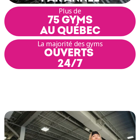
Plus de
75 GYMS
AU QUÉBEC
La majorité des gyms
OUVERTS
24/7