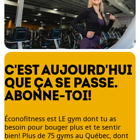
C'EST AUJOURD'HUI
QUE ÇA SE PASSE.
ABONNE-TOI!
Éconofitness est LE gym dont tu as
besoin pour bouger plus et te sentir
bien! Plus de 75 gyms au Québec, dont