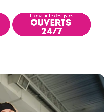
La majorité des gyms
OUVERTS
24/7