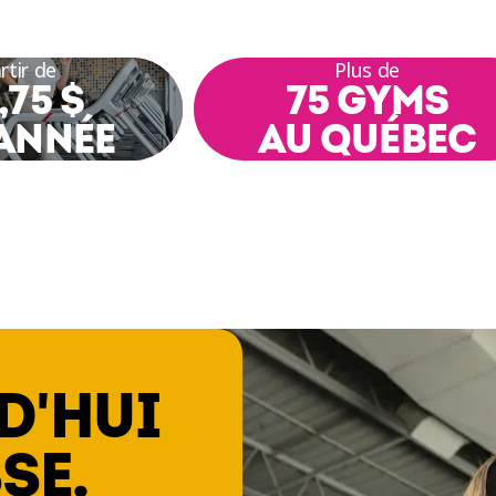
rtir de
Plus de
,75 $
75 GYMS
ANNÉE
AU QUÉBEC
D'HUI
SE.