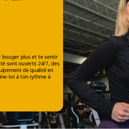
 bouger plus et te sentir
té sont ouverts 24/7, des
uipement de qualité en
ine-toi à ton rythme à