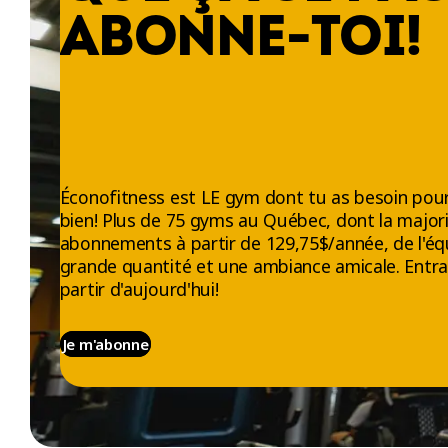
ABONNE-TOI!
Éconofitness est LE gym dont tu as besoin pour
bien! Plus de 75 gyms au Québec, dont la majori
abonnements à partir de 129,75$/année, de l'éq
grande quantité et une ambiance amicale. Entra
partir d'aujourd'hui!
Je m'abonne