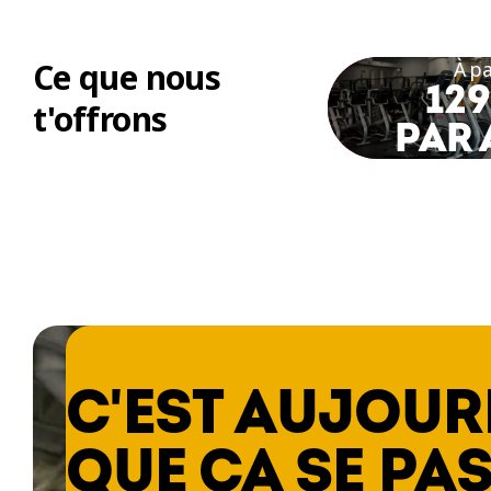
Ce que nous
À pa
129
t'offrons
PAR 
C'EST AUJOUR
QUE ÇA SE PAS