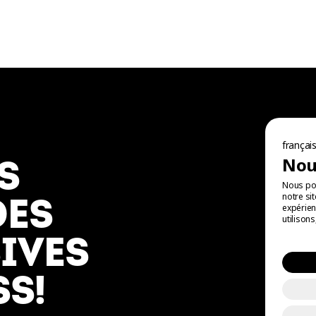
NOUS SUIVRE
Facebook
Instagram
françai
Nous
S
TikTok
Nous pou
YouTube
notre si
DES
expérien
LinkedIn
utilison
IVES
S!