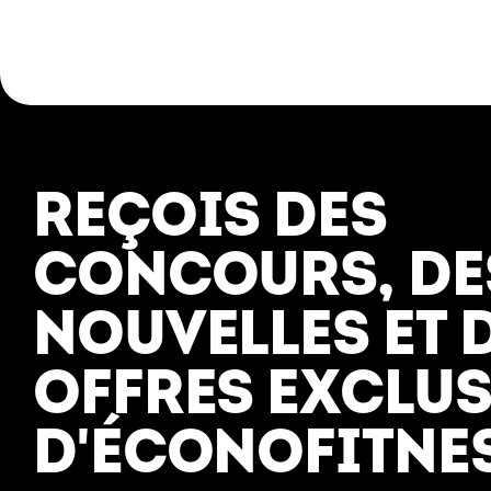
EXPLORER
À PROPOS
Gyms
Qui nous sommes
REÇOIS DES
Abonnements
Emplois
CONCOURS, DE
Essais
Nous joindre
Entrainement
NOUVELLES ET 
OFFRES EXCLUS
D'ÉCONOFITNES