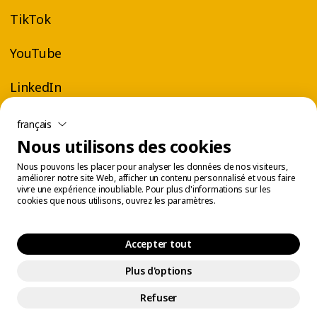
TikTok
YouTube
LinkedIn
français
Nous utilisons des cookies
Nous pouvons les placer pour analyser les données de nos visiteurs,
améliorer notre site Web, afficher un contenu personnalisé et vous faire
vivre une expérience inoubliable. Pour plus d'informations sur les
cookies que nous utilisons, ouvrez les paramètres.
Accepter tout
Plus d'options
Centre légal
Gestion des témoins
© 2026 Éconofitness. Tous droits réservés.
Refuser