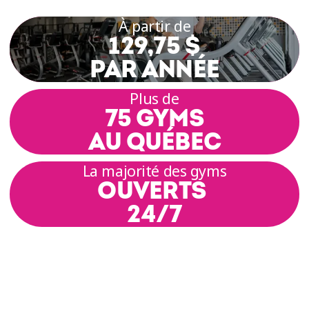
À partir de
129,75 $
PAR ANNÉE
Plus de
75 GYMS
AU QUÉBEC
La majorité des gyms
OUVERTS
24/7