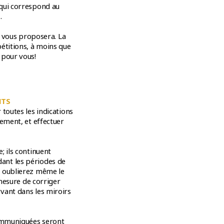
 qui correspond au
.
h vous proposera. La
étitions, à moins que
 pour vous!
NTS
toutes les indications
tement, et effectuer
; ils continuent
ant les périodes de
s oublierez même le
 mesure de corriger
vant dans les miroirs
communiquées seront