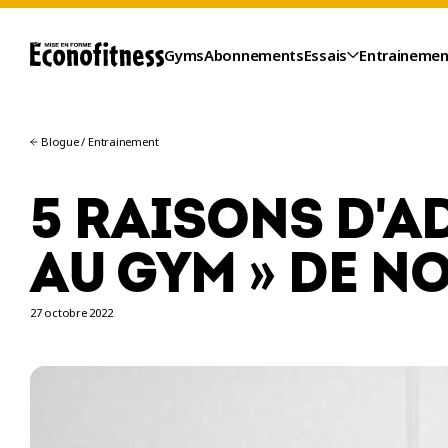
Gyms
Abonnements
Essais
Entrainemen
Blogue
/
Entrainement
5 RAISONS D'A
AU GYM » DE N
27 octobre 2022
ESSAIS