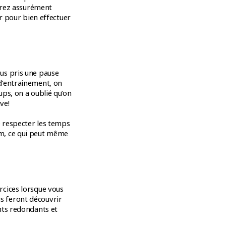
aurez assurément
er pour bien effectuer
us pris une pause
d’entrainement, on
ps, on a oublié qu’on
ve!
 respecter les temps
m, ce qui peut même
rcices lorsque vous
s feront découvrir
nts redondants et