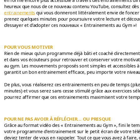
en forme encore plus accessible à travers des entrainements dirig
heureux que nous de ce nouveau contenu YouTube, consultez dè
entrainements
qui vous donneront littéralement envie de foncer
prenez quelques minutes pour poursuivre votre lecture et découv
d’essayer et d’adopter ces nouveaux « Entrainements au Gym »!
POUR VOUS MOTIVER
Rien de mieux qu’un programme déjà bâti et coaché directement
et dans vos écouteurs pour retrouver et conserver votre motivat
au gym. Les mouvements proposés sont simples et accessibles à t
garantit un bon entrainement efficace, peu importe votre nivea
De plus, vous réaliserez ces entrainements en peu de temps (plu
minutes) et vous serez sans cesse stimulé grâce aux exercices sé
pourrez affirmer que ces entrainements maximisent votre temps 
POUR NE PAS AVOIR À RÉFLÉCHIR… OU PRESQUE
Grâce au format vidéo des « Entrainements au Gym », fini le temp
votre programme d’entrainement sur le petit écran de votre tél
deviez tenter de vous en rappeler. Tout ce que vous avez à faire, c