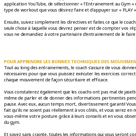
application YouTube, de sélectionner « l’Entrainement au Gym »
type de workout que vous désirez faire et d’appuyer sur « PLAY »
Ensuite, suivez simplement les directives et faites ce que le coac
seule chose à laquelle vous devrez penser est de compter vos rép
vous ne demandiez à votre partenaire d’entrainement de le faire
POUR APPRENDRE LES BONNES TECHNIQUES DES MOUVEME
Tout au long des entrainements, le coach s’assure de vous donner 
nécessaires pour que vous puissiez exécuter les exercices correc
chaque mouvement de façon sécuritaire et efficace.
Vous constaterez également que les coachs ont pas mal de jasette
même de parler et de donner des informations pertinentes pend
pause. Avec eux, aucun temps mort, divertissement garanti! Vou
fait qu’ils ne soient pas réellement à vos côtés, et vous serez en
vous-même votre posture grâce à leurs conseils et en vous obser
du gym.
Et soyez sans crainte, toutes les informations qui vous seront 