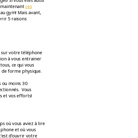
és! Si vous êtes aussi
s maintenant
ces
 au gym! Mais avant,
rir 5 raisons
 sur votre téléphone
ion à vous entrainer
ous, ce qui vous
u de forme physique.
s ou moins 30
lectionnés. Vous
et vos efforts!
s où vous aviez à lire
éphone et où vous
’est d’ouvrir votre