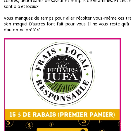
colorés, débordants de saveur et remplis de vitamines. Et c’est 
sont bio et locaux!
Vous manquez de temps pour aller récolter vous-même ces tr
s’en moque! D’autres l’ont fait pour vous! Il ne vous reste qu’à
d’automne préféré!