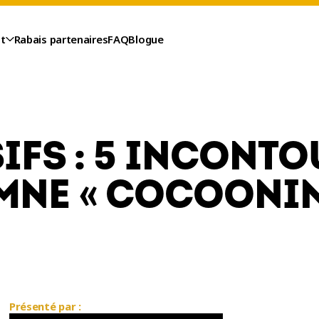
t
Rabais partenaires
FAQ
Blogue
IFS : 5 INCONT
NE « COCOONING
Présenté par :