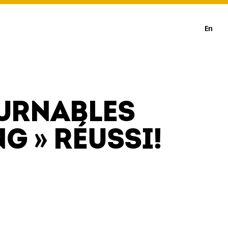
En
OURNABLES
 » RÉUSSI!