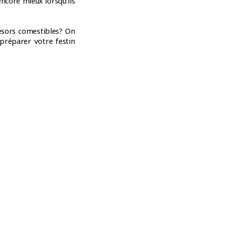
encore mieux lorsqu’ils
ésors comestibles? On
 préparer votre festin