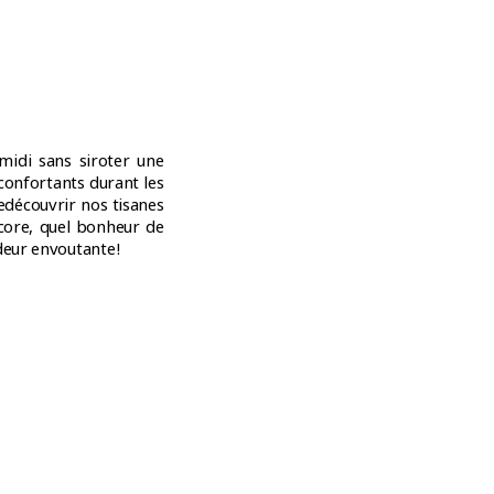
midi sans siroter une
confortants durant les
edécouvrir nos tisanes
ncore, quel bonheur de
deur envoutante !