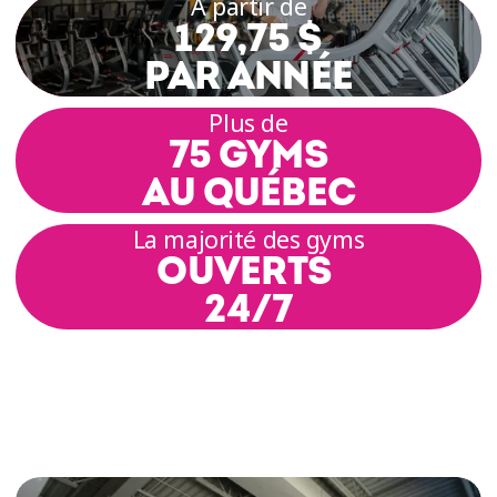
À partir de
129,75 $
PAR ANNÉE
Plus de
75 GYMS
AU QUÉBEC
La majorité des gyms
OUVERTS
24/7