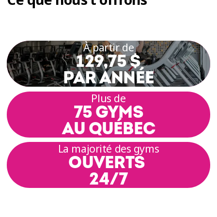
À partir de
129,75 $
PAR ANNÉE
Plus de
75 GYMS
AU QUÉBEC
La majorité des gyms
OUVERTS
24/7