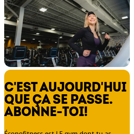
C'EST AUJOURD'HUI
QUE ÇA SE PASSE.
ABONNE-TOI!
Éconofitness est LE gym dont tu as