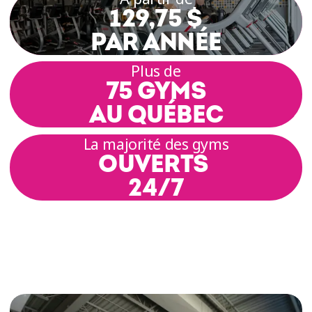
129,75 $
PAR ANNÉE
Plus de
75 GYMS
AU QUÉBEC
La majorité des gyms
OUVERTS
24/7